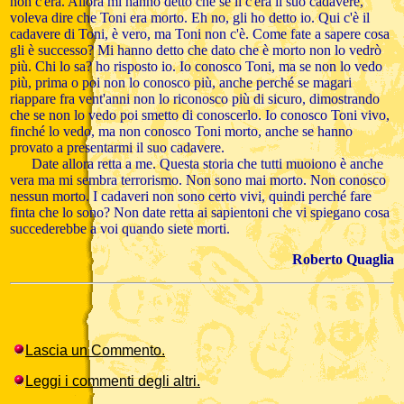
non c'era. Allora mi hanno detto che se lì c'era il suo cadavere,
voleva dire che Toni era morto. Eh no, gli ho detto io. Qui c'è il
cadavere di Toni, è vero, ma Toni non c'è. Come fate a sapere cosa
gli è successo? Mi hanno detto che dato che è morto non lo vedrò
più. Chi lo sa? ho risposto io. Io conosco Toni, ma se non lo vedo
più, prima o poi non lo conosco più, anche perché se magari
riappare fra vent'anni non lo riconosco più di sicuro, dimostrando
che se non lo vedo poi smetto di conoscerlo. Io conosco Toni vivo,
finché lo vedo, ma non conosco Toni morto, anche se hanno
provato a presentarmi il suo cadavere.
Date allora retta a me. Questa storia che tutti muoiono è anche
vera ma mi sembra terrorismo. Non sono mai morto. Non conosco
nessun morto. I cadaveri non sono certo vivi, quindi perché fare
finta che lo sono? Non date retta ai sapientoni che vi spiegano cosa
succederebbe a voi quando siete morti.
Roberto Quaglia
Lascia un Commento.
Leggi i commenti degli altri.