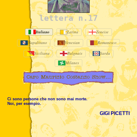
lettera n.17
Italiano
Latina
Zeneise
Napulitano
Venesian
Romanesco
Sicilianu
Bulgnais
Sardu
Milanes
Ci sono persone che non sono mai morte.
Noi, per esempio.
GIGI PICETTI