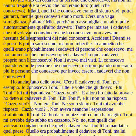
hanno fregato! Era ovvio che non erano loro (quelli che
conoscevo). Infatti, quelli che conoscevo erano di sicuro vivi, potrei
giurarci, mentre quei cadaveri erano morti. C'era una vaga
somiglianza, e allora? Mica perché uno assomiglia a un altro poi è
automaticamente quell'altro davvero! Tanto per iniziare, i cadaveri
che mi volevano convincere che io conoscevo, non avevano
nessuna delle espressioni dei miei conoscenti. Accidenti! Ditemi se
è poco! E poi io sarò scemo, ma non imbecille. Io ammetto che
quelli erano probabilmente i cadaveri di persone che conoscevo, ma
non ammetto che conoscevo quei cadaveri! Io quei cadaveri
proprio non li conoscevo! Non li avevo mai visti. Li conoscevo
quando erano le persone che conoscevo, ma non quando non erano
più le persone che conoscevo per invece essere i cadaveri che non
conoscevo!
Ho anche fatto delle prove. C'era il cadavere di Toni, per
esempio. Io conoscevo Toni. Tutte le volte che gli dicevo "Ehi
Toni!" lui mi rispondeva "Cazzo vuoi?". E allora ho fatto la prova e
ho detto al cadavere di Toni "Ehi Toni!", e lui non mi ha risposto
"Cazzo vuoi?". Non era Toni. Ne sono sicuro. Toni mi avrebbe
risposto "Cazzo vuoi?". Non aveva neanche l'espressione
strafottente di Toni. Gli ho dato un pizzicotto e non ha reagito. Toni
mi avrebbe dato subito un cazzotto. No, no, tutti quelli che
volevano convincermi che quel cadavere era Toni li ho mandati a
quel paese. Quello era probabilmente il cadavere di Toni, ma lui