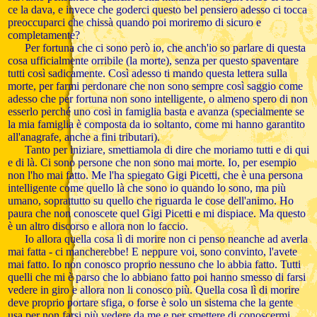
ce la dava, e invece che goderci questo bel pensiero adesso ci tocca
preoccuparci che chissà quando poi moriremo di sicuro e
completamente?
Per fortuna che ci sono però io, che anch'io so parlare di questa
cosa ufficialmente orribile (la morte), senza per questo spaventare
tutti così sadicamente. Così adesso ti mando questa lettera sulla
morte, per farmi perdonare che non sono sempre così saggio come
adesso che per fortuna non sono intelligente, o almeno spero di non
esserlo perché uno così in famiglia basta e avanza (specialmente se
la mia famiglia è composta da io soltanto, come mi hanno garantito
all'anagrafe, anche a fini tributari).
Tanto per iniziare, smettiamola di dire che moriamo tutti e di qui
e di là. Ci sono persone che non sono mai morte. Io, per esempio
non l'ho mai fatto. Me l'ha spiegato Gigi Picetti, che è una persona
intelligente come quello là che sono io quando lo sono, ma più
umano, soprattutto su quello che riguarda le cose dell'animo. Ho
paura che non conoscete quel Gigi Picetti e mi dispiace. Ma questo
è un altro discorso e allora non lo faccio.
Io allora quella cosa lì di morire non ci penso neanche ad averla
mai fatta - ci mancherebbe! E neppure voi, sono convinto, l'avete
mai fatto. Io non conosco proprio nessuno che lo abbia fatto. Tutti
quelli che mi è parso che lo abbiano fatto poi hanno smesso di farsi
vedere in giro e allora non li conosco più. Quella cosa lì di morire
deve proprio portare sfiga, o forse è solo un sistema che la gente
usa per non farsi più vedere da me e per smettere di conoscermi.