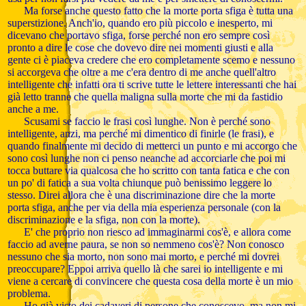
Ma forse anche questo fatto che la morte porta sfiga è tutta una
superstizione. Anch'io, quando ero più piccolo e inesperto, mi
dicevano che portavo sfiga, forse perché non ero sempre così
pronto a dire le cose che dovevo dire nei momenti giusti e alla
gente ci è piaceva credere che ero completamente scemo e nessuno
si accorgeva che oltre a me c'era dentro di me anche quell'altro
intelligente che infatti ora ti scrive tutte le lettere interessanti che hai
già letto tranne che quella maligna sulla morte che mi da fastidio
anche a me.
Scusami se faccio le frasi così lunghe. Non è perché sono
intelligente, anzi, ma perché mi dimentico di finirle (le frasi), e
quando finalmente mi decido di metterci un punto e mi accorgo che
sono così lunghe non ci penso neanche ad accorciarle che poi mi
tocca buttare via qualcosa che ho scritto con tanta fatica e che con
un po' di fatica a sua volta chiunque può benissimo leggere lo
stesso. Direi allora che è una discriminazione dire che la morte
porta sfiga, anche per via della mia esperienza personale (con la
discriminazione e la sfiga, non con la morte).
E' che proprio non riesco ad immaginarmi cos'è, e allora come
faccio ad averne paura, se non so nemmeno cos'è? Non conosco
nessuno che sia morto, non sono mai morto, e perché mi dovrei
preoccupare? Eppoi arriva quello là che sarei io intelligente e mi
viene a cercare di convincere che questa cosa della morte è un mio
problema.
Ho già visto dei cadaveri di persone che conoscevo, ma non mi