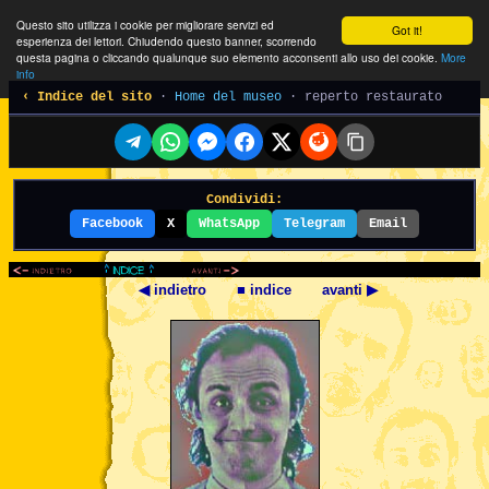
Questo sito utilizza i cookie per migliorare servizi ed
Got it!
esperienza dei lettori. Chiudendo questo banner, scorrendo
questa pagina o cliccando qualunque suo elemento acconsenti allo uso dei cookie.
More
info
‹ Indice del sito
·
Home del museo
· reperto restaurato
Condividi:
Facebook
X
WhatsApp
Telegram
Email
◀ indietro
■ indice
avanti ▶