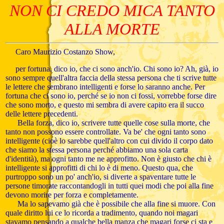
NON CI CREDO MICA TANTO
ALLA MORTE
Caro Maurizio Costanzo Show,
per fortuna, dico io, che ci sono anch'io. Chi sono io? Ah, già, io
sono sempre quell'altra faccia della stessa persona che ti scrive tutte
le lettere che sembrano intelligenti e forse lo saranno anche. Per
fortuna che ci sono io, perché se io non ci fossi, vorrebbe forse dire
che sono morto, e questo mi sembra di avere capito era il succo
delle lettere precedenti.
Bella forza, dico io, scrivere tutte quelle cose sulla morte, che
tanto non possono essere controllate. Va be' che ogni tanto sono
intelligente (cioè lo sarebbe quell'altro con cui divido il corpo dato
che siamo la stessa persona perché abbiamo una sola carta
d'identità), ma ogni tanto me ne approfitto. Non è giusto che chi è
intelligente si approfitti di chi lo è di meno. Questo qua, che
purtroppo sono un po' anch'io, si diverte a spaventare tutte le
persone timorate raccontandogli in tutti quei modi che poi alla fine
devono morire per forza e completamente.
Ma lo sapevamo già che è possibile che alla fine si muore. Con
quale diritto lui ce lo ricorda a tradimento, quando noi magari
stavamo pensando a qualche bella manza che magari forse ci sta e