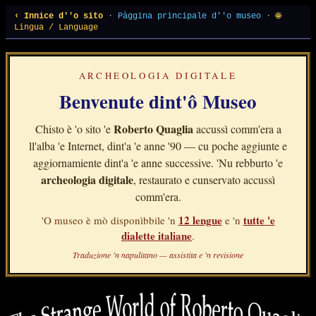
‹ Innice d''o sito
·
Pàggina principale d''o museo
·
🌐
Lingua / Language
ARCHEOLOGIA DIGITALE
Benvenute dint'ô Museo
Roberto Quaglia
Chisto è 'o sito 'e
accussì comm'era a
ll'alba 'e Internet, dint'a 'e anne '90 — cu poche aggiunte e
aggiornamiente dint'a 'e anne successive. 'Nu rebburto 'e
archeologia digitale
, restaurato e cunservato accussì
comm'era.
12 lengue
tutte 'e
'O museo è mò disponìbbile 'n
e 'n
dialette italiane
.
Traduzione 'n napulitano — assistita e 'n revisione