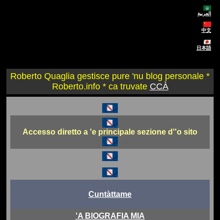
العربية
中文
日本語
Roberto Quaglia gestisce pure 'nu blog personale *
Roberto.info * ca truvate
CCÀ
Accesso diretto a 'e principale sezione d''o sito
Cuntàttame
'A BIOGRAFIA MIA