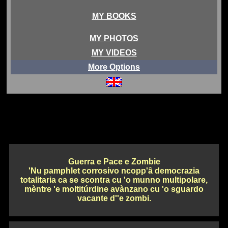
MY BOOKS
MY PHOTOS
MY VIDEOS
More Options
Guerra e Pace e Zombie
'Nu pamphlet corrosivo ncopp'â democrazia
totalitaria ca se scontra cu 'o munno multipolare,
mèntre 'e moltitúrdine avànzano cu 'o sguardo
vacante d''e zombi.