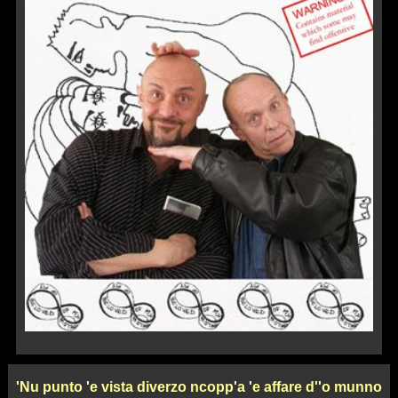
'Nu punto 'e vista diverzo ncopp'a 'e affare d''o munno