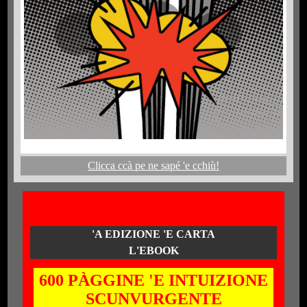
Clicca ccà pe ne sapé 'e cchiù!
'A EDIZIONE 'E CARTA
L'EBOOK
600 PÀGGINE 'E INTUIZIONE
SCUNVURGENTE