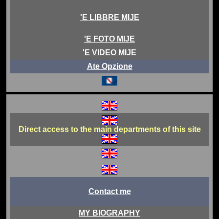
'E LIBBRE MIJE
'E FOTO MIJE
'E VIDEO MIJE
Ate Opzione
Direct access to the main departments of this site
Contact me
MY BIOGRAPHY