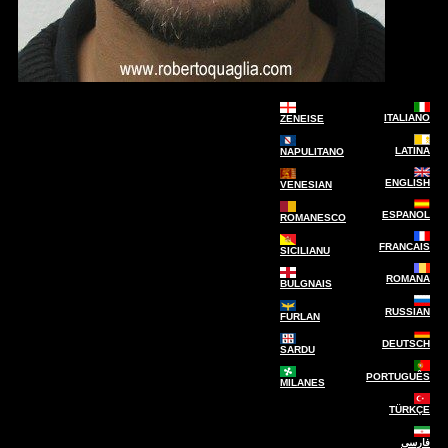
ITALIANO
ZENEISE
LATINA
NAPULITANO
ENGLISH
VENESIAN
ESPANOL
ROMANESCO
FRANCAIS
SICILIANU
ROMANA
BULGNAIS
RUSSIAN
FURLAN
DEUTSCH
SARDU
PORTUGUÊS
MILANES
TÜRKÇE
فارسی