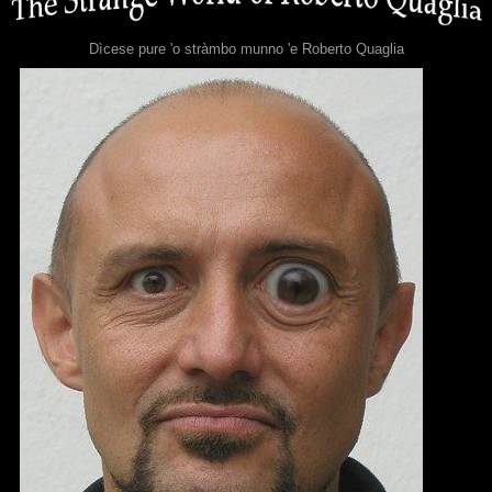
Dìcese pure 'o stràmbo munno 'e Roberto Quaglia