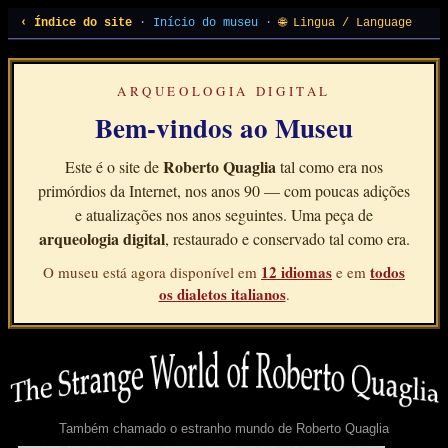
‹ Índice do site
·
Início do museu
·
🌐 Lingua / Language
ARQUEOLOGIA DIGITAL
Bem-vindos ao Museu
Roberto Quaglia
Este é o site de
tal como era nos
primórdios da Internet, nos anos 90 — com poucas adições
e atualizações nos anos seguintes. Uma peça de
arqueologia digital
, restaurado e conservado tal como era.
12 idiomas
todos
O museu está agora disponível em
e em
os dialetos italianos
.
Também chamado o estranho mundo de Roberto Quaglia