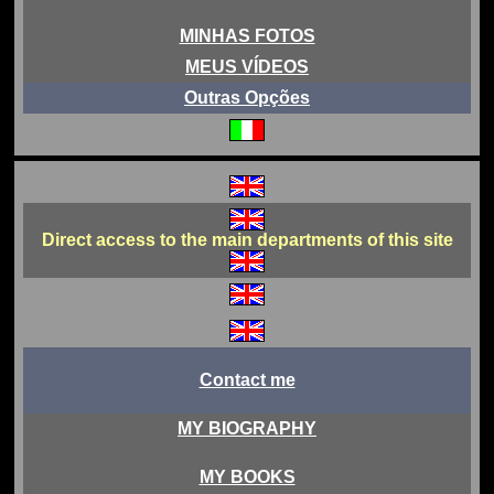
MINHAS FOTOS
MEUS VÍDEOS
Outras Opções
Direct access to the main departments of this site
Contact me
MY BIOGRAPHY
MY BOOKS