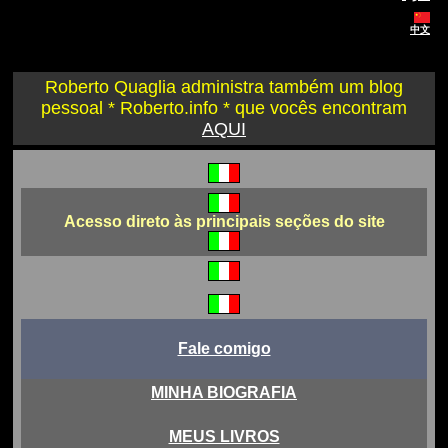
中文
Roberto Quaglia administra também um blog
pessoal * Roberto.info * que vocês encontram
AQUI
Acesso direto às principais seções do site
Fale comigo
MINHA BIOGRAFIA
MEUS LIVROS