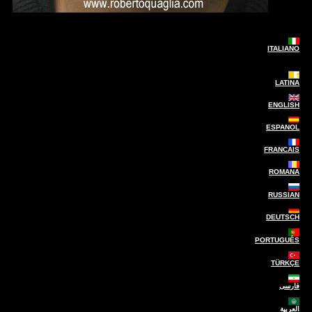
ITALIANO
LATINA
ENGLISH
ESPANOL
FRANCAIS
ROMANA
RUSSIAN
DEUTSCH
PORTUGUÊS
TÜRKÇE
فارسی
العربية